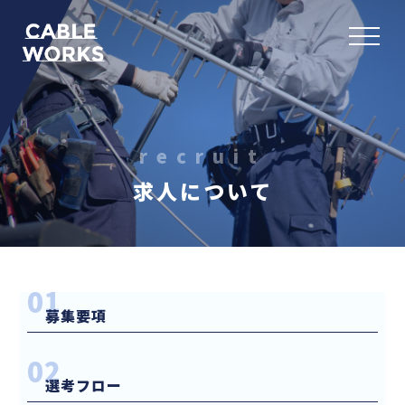
recruit
求人について
01
募集要項
02
選考フロー